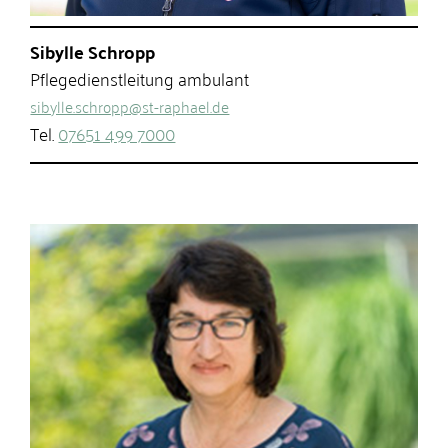
Sibylle Schropp
Pflegedienstleitung ambulant
sibylle.schropp@st-raphael.de
Tel.
07651 499 7000