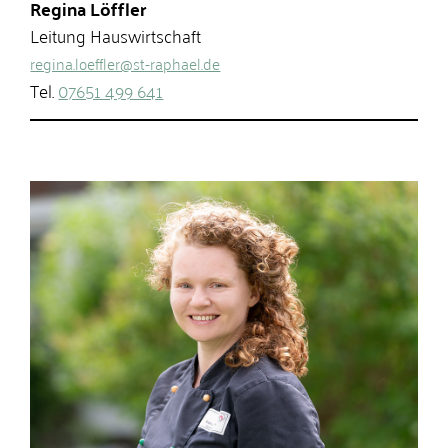
Regina Löffler
Leitung Hauswirtschaft
regina.loeffler@st-raphael.de
Tel.
07651 499 641