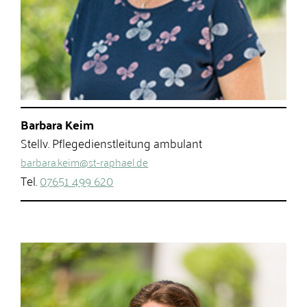
Barbara Keim
Stellv. Pflegedienstleitung ambulant
barbara.keim@st-raphael.de
Tel.
07651 499 620