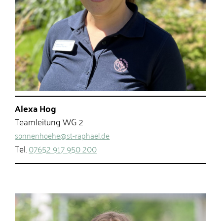
Alexa Hog
Teamleitung WG 2
sonnenhoehe@st-raphael.de
Tel.
07652 917 950 200