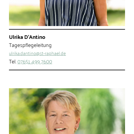
Ulrika D’Antino
Tagespflegeleitung
ulrika.dantino@st-raphael.de
Tel.
07651 499 7600