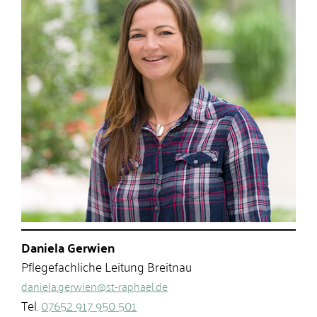
Daniela Gerwien
Pflegefachliche Leitung Breitnau
daniela.gerwien@st-raphael.de
Tel.
07652 917 950 501