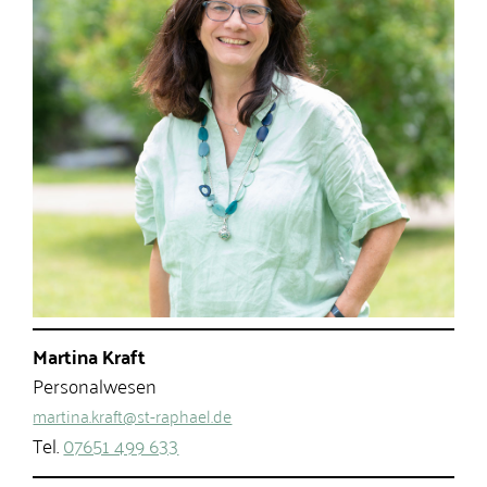
Martina Kraft
Personalwesen
martina.kraft@st-raphael.de
Tel.
07651 499 633