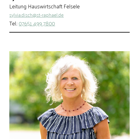
Leitung Hauswirtschaft Felsele
sylvia.disch@st-raphael.de
Tel.:
07651 499 7800