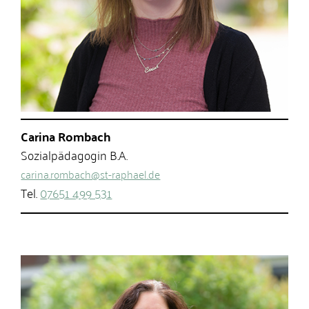
Carina Rombach
Sozialpädagogin B.A.
carina.rombach@st-raphael.de
Tel.
07651 499 531