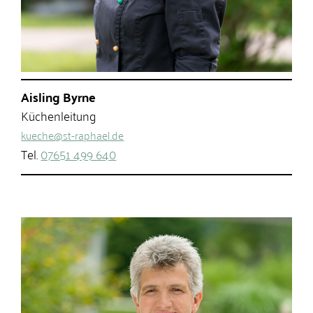
Aisling Byrne
Küchenleitung
kueche@st-raphael.de
Tel.
07651 499 640