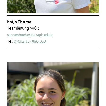
Katja Thoma
Teamleitung WG 1
sonnenhoehe@st-raphael.de
Tel.
07652 917 950 100