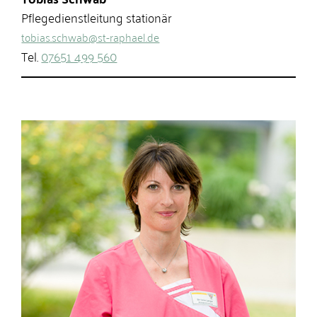
Pflegedienstleitung stationär
tobias.schwab@st-raphael.de
Tel.
07651 499 560