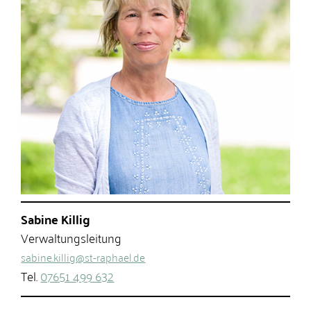
Sabine Killig
Verwaltungsleitung
sabine.killig@st-raphael.de
Tel.
07651 499 632